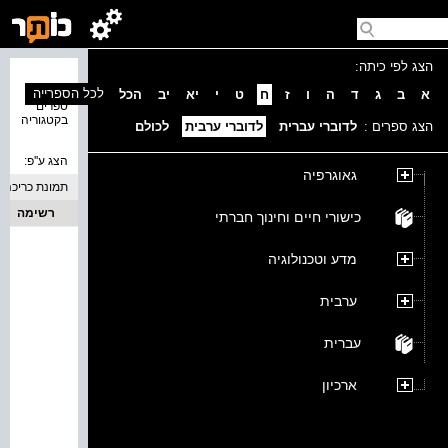
הצג לפי כיתה:
נמצאו 0
לכל הספרייה
א
ב
ג
ד
ה
ו
ז
ח
ט
י
יא
יב
הכל
ספרים
בקטגוריה
הצג ספרים :
לדוברי עברית
לדוברי ערבית
לכולם
הצג ע''פ:
גאוגרפיה
תמונת כריכה
רשימה
כישורי חיים וחינוך חברתי
מדע וטכנולוגיה
ערבית
עברית
ארכיון