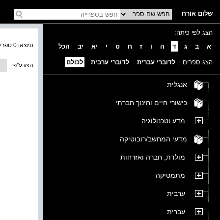
שלום אורח
הצג לפי כיתה:
נמצאו 0 ספרים בקטגוריה
א
ב
ג
ד
ה
ו
ז
ח
ט
י
יא
יב
הכל
הצג ספרים :
לדוברי עברית
לדוברי ערבית
לכולם
הצג ע''פ:
אנגלית
כישורי חיים וחינוך חברתי
מדע וטכנולוגיה
מדעי המחשב/רובוטיקה
מולדת, חברה ואזרחות
מתמטיקה
ערבית
עברית