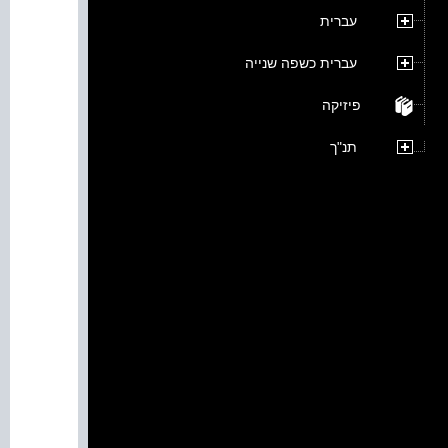
עברית
עברית כשפה שנייה
פיזיקה
תנ"ך