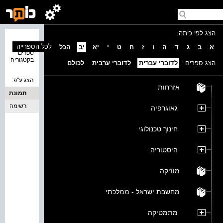
הצג לפי כיתה:
נמצאו 0
לכל הספרייה
א
ב
ג
ד
ה
ו
ז
ח
ט
י
יא
יב
הכל
ספרים
בקטגוריה
הצג ספרים :
לדוברי עברית
לדוברי ערבית
לכולם
הצג ע''פ:
אזרחות
תמונת
כריכה
רשימה
גאוגרפיה
חינוך טכנולוגי
היסטוריה
מוזיקה
מחשבת ישראל - ממלכתי
מתמטיקה