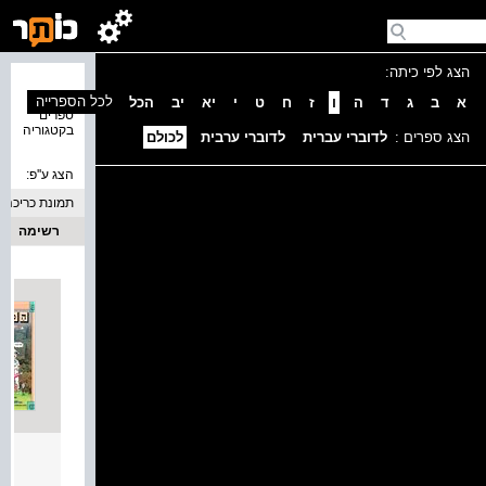
הצג לפי כיתה:
נמצאו 1
לכל הספרייה
א
ב
ג
ד
ה
ו
ז
ח
ט
י
יא
יב
הכל
ספרים
בקטגוריה
הצג ספרים :
לדוברי עברית
לדוברי ערבית
לכולם
הצג ע''פ:
תמונת כריכה
רשימה
הכל ח