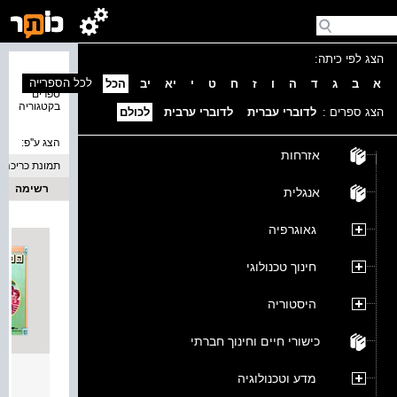
הצג לפי כיתה:
נמצאו 3
לכל הספרייה
א
ב
ג
ד
ה
ו
ז
ח
ט
י
יא
יב
הכל
ספרים
בקטגוריה
הצג ספרים :
לדוברי עברית
לדוברי ערבית
לכולם
הצג ע''פ:
אזרחות
תמונת כריכה
רשימה
אנגלית
גאוגרפיה
חינוך טכנולוגי
היסטוריה
כישורי חיים וחינוך חברתי
הכל ח
מדע וטכנולוגיה