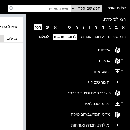
שלום אורח
הצג לפי כיתה:
נמצאו 0 ספרים בקטגוריה
א
ב
ג
ד
ה
ו
ז
ח
ט
י
יא
יב
הכל
הצג ספרים :
לדוברי עברית
לדוברי ערבית
לכולם
הצג ע''פ:
אזרחות
אנגלית
גאוגרפיה
חינוך טכנולוגי
כישורי חיים וחינוך חברתי
מדע וטכנולוגיה
מדעי המחשב/רובוטיקה
מולדת, חברה ואזרחות