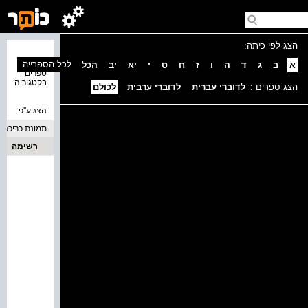
הצג לפי כיתה:
נמצאו 0
לכל הספרייה
א
ב
ג
ד
ה
ו
ז
ח
ט
י
יא
יב
הכל
ספרים
בקטגוריה
הצג ספרים :
לדוברי עברית
לדוברי ערבית
לכולם
הצג ע''פ:
תמונת כריכה
רשימה