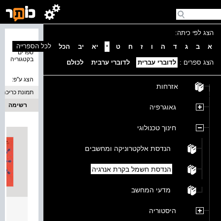
הצג לפי כיתה:
נמצאו 5
לכל הספרייה
א
ב
ג
ד
ה
ו
ז
ח
ט
י
יא
יב
הכל
ספרים
בקטגוריה
הצג ספרים :
לדוברי עברית
לדוברי ערבית
לכולם
הצג ע''פ:
אזרחות
תמונת כריכה
רשימה
גאוגרפיה
חינוך טכנולוגי
הנדסת אלקטרוניקה ומחשבים
הנדסת חשמל בקרת אנרגיה
מדעי המחשב
ניסוי
היסטוריה