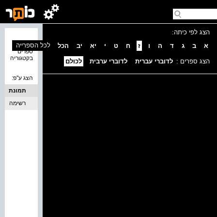
הצג לפי כיתה:
נמצאו 0
לכל הספרייה
א
ב
ג
ד
ה
ו
ז
ח
ט
י
יא
יב
הכל
ספרים
בקטגוריה
הצג ספרים :
לדוברי עברית
לדוברי ערבית
לכולם
הצג ע''פ:
תמונת
כריכה
רשימה