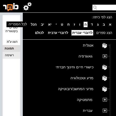
הצג לפי כיתה:
נמצאו 0
לכל הספרייה
א
ב
ג
ד
ה
ו
ז
ח
ט
י
יא
יב
הכל
ספרים
בקטגוריה
הצג ספרים :
לדוברי עברית
לדוברי ערבית
לכולם
הצג ע''פ:
אנגלית
תמונת
כריכה
רשימה
גאוגרפיה
כישורי חיים וחינוך חברתי
מדע וטכנולוגיה
מדעי המחשב/רובוטיקה
מתמטיקה
עברית