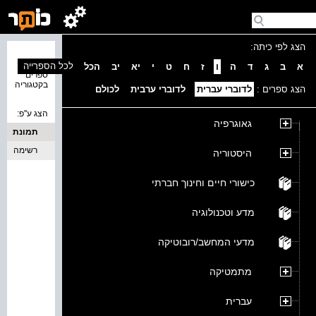
הצג לפי כיתה:
נמצאו 0
לכל הספרייה
א
ב
ג
ד
ה
ו
ז
ח
ט
י
יא
יב
הכל
ספרים
בקטגוריה
הצג ספרים :
לדוברי עברית
לדוברי ערבית
לכולם
הצג ע''פ:
גאוגרפיה
תמונת
כריכה
רשימה
היסטוריה
כישורי חיים וחינוך חברתי
מדע וטכנולוגיה
מדעי המחשב/רובוטיקה
מתמטיקה
עברית