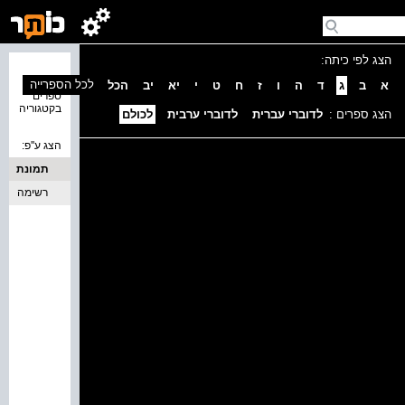
הצג לפי כיתה:
נמצאו 0
לכל הספרייה
א
ב
ג
ד
ה
ו
ז
ח
ט
י
יא
יב
הכל
ספרים
בקטגוריה
הצג ספרים :
לדוברי עברית
לדוברי ערבית
לכולם
הצג ע''פ:
תמונת
כריכה
רשימה