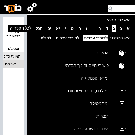
הצג לפי כיתה:
נמצאו 0
לכל הספרייה
א
ב
ג
ד
ה
ו
ז
ח
ט
י
יא
יב
הכל
ספרים
בקטגוריה
הצג ספרים :
לדוברי עברית
לדוברי ערבית
לכולם
הצג ע''פ:
אנגלית
תמונת כריכה
רשימה
כישורי חיים וחינוך חברתי
מדע וטכנולוגיה
מולדת, חברה ואזרחות
מתמטיקה
עברית
עברית כשפה שנייה