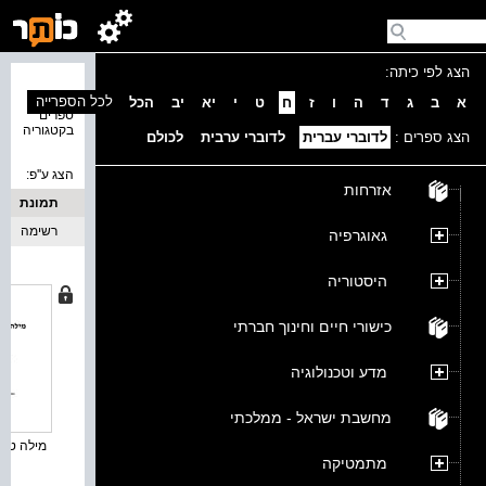
הצג לפי כיתה:
נמצאו 2
לכל הספרייה
א
ב
ג
ד
ה
ו
ז
ח
ט
י
יא
יב
הכל
ספרים
בקטגוריה
הצג ספרים :
לדוברי עברית
לדוברי ערבית
לכולם
הצג ע''פ:
אזרחות
תמונת
כריכה
רשימה
גאוגרפיה
היסטוריה
כישורי חיים וחינוך חברתי
מדע וטכנולוגיה
מחשבת ישראל - ממלכתי
מילה טובה
מתמטיקה