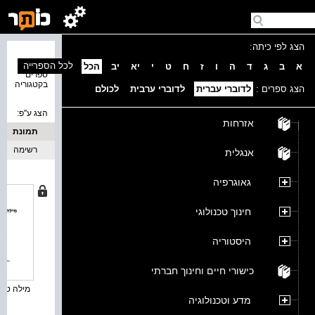
הצג לפי כיתה:
נמצאו 6
לכל הספרייה
א
ב
ג
ד
ה
ו
ז
ח
ט
י
יא
יב
הכל
ספרים
בקטגוריה
הצג ספרים :
לדוברי עברית
לדוברי ערבית
לכולם
הצג ע''פ:
אזרחות
תמונת
כריכה
רשימה
אנגלית
גאוגרפיה
חינוך טכנולוגי
היסטוריה
כישורי חיים וחינוך חברתי
מילה טובה
מדע וטכנולוגיה