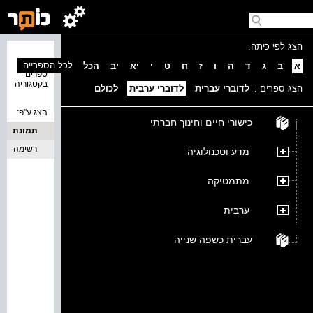
הצג לפי כיתה:
נמצאו 0
לכל הספרייה
א
ב
ג
ד
ה
ו
ז
ח
ט
י
יא
יב
הכל
ספרים
בקטגוריה
הצג ספרים :
לדוברי עברית
לדוברי ערבית
לכולם
הצג ע''פ:
כישורי חיים וחינוך חברתי
תמונת
כריכה
רשימה
מדע וטכנולוגיה
מתמטיקה
ערבית
עברית כשפה שנייה