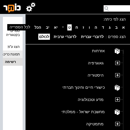
הצג לפי כיתה:
נמצאו 0
לכל הספרייה
א
ב
ג
ד
ה
ו
ז
ח
ט
י
יא
יב
הכל
ספרים
בקטגוריה
הצג ספרים :
לדוברי עברית
לדוברי ערבית
לכולם
הצג ע''פ:
אזרחות
תמונת כריכה
רשימה
גאוגרפיה
היסטוריה
כישורי חיים וחינוך חברתי
מדע וטכנולוגיה
מחשבת ישראל - ממלכתי
מתמטיקה