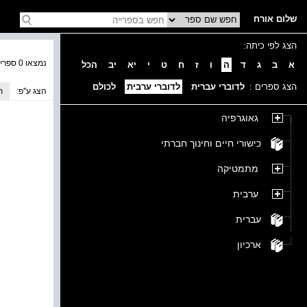
שלום אורח
הצג לפי כיתה:
נמצאו 0 ספרים בקטגוריה
א
ב
ג
ד
ה
ו
ז
ח
ט
י
יא
יב
הכל
הצג ספרים :
לדוברי עברית
לדוברי ערבית
לכולם
הצג ע''פ:
ת
גאוגרפיה
כישורי חיים וחינוך חברתי
מתמטיקה
ערבית
עברית
ארכיון