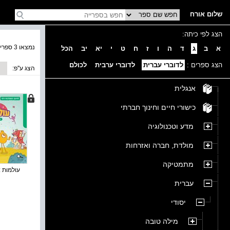
שלום אורח
הצג לפי כיתה:
נמצאו 3 ספרים בקטגוריה
א
ב
ג
ד
ה
ו
ז
ח
ט
י
יא
יב
הכל
הצג ספרים :
לדוברי עברית
לדוברי ערבית
לכולם
הצג ע''פ:
אנגלית
כישורי חיים וחינוך חברתי
מדע וטכנולוגיה
מולדת, חברה ואזרחות
מתמטיקה
עולמות : 
עברית
יסודי
מילה טובה