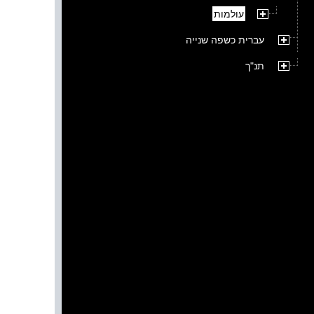
עולמות
עברית כשפה שנייה
תנ"ך