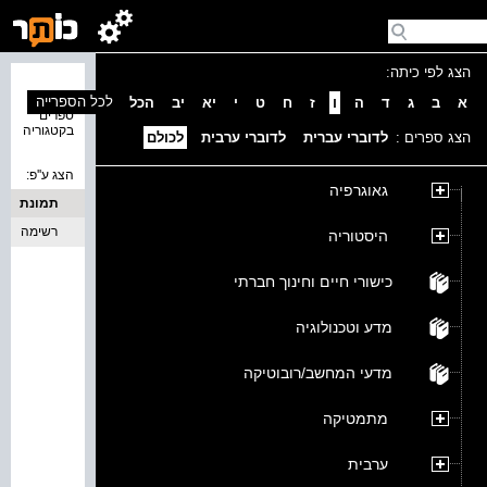
הצג לפי כיתה:
נמצאו 0
לכל הספרייה
א
ב
ג
ד
ה
ו
ז
ח
ט
י
יא
יב
הכל
ספרים
בקטגוריה
הצג ספרים :
לדוברי עברית
לדוברי ערבית
לכולם
הצג ע''פ:
גאוגרפיה
תמונת
כריכה
רשימה
היסטוריה
כישורי חיים וחינוך חברתי
מדע וטכנולוגיה
מדעי המחשב/רובוטיקה
מתמטיקה
ערבית