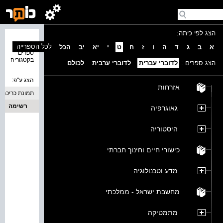
הצג לפי כיתה:
נמצאו 0
לכל הספרייה
א
ב
ג
ד
ה
ו
ז
ח
ט
י
יא
יב
הכל
ספרים
בקטגוריה
הצג ספרים :
לדוברי עברית
לדוברי ערבית
לכולם
הצג ע''פ:
אזרחות
תמונת כריכה
רשימה
גאוגרפיה
היסטוריה
כישורי חיים וחינוך חברתי
מדע וטכנולוגיה
מחשבת ישראל - ממלכתי
מתמטיקה