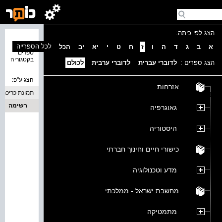
הצג לפי כיתה:
נמצאו 0
לכל הספרייה
א
ב
ג
ד
ה
ו
ז
ח
ט
י
יא
יב
הכל
ספרים
בקטגוריה
הצג ספרים :
לדוברי עברית
לדוברי ערבית
לכולם
הצג ע''פ:
אזרחות
תמונת כריכה
רשימה
גאוגרפיה
היסטוריה
כישורי חיים וחינוך חברתי
מדע וטכנולוגיה
מחשבת ישראל - ממלכתי
מתמטיקה