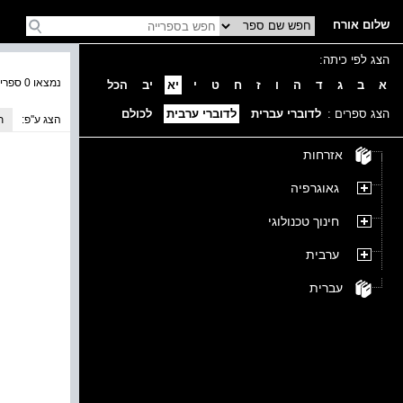
שלום אורח
הצג לפי כיתה:
נמצאו 0 ספרים בקטגוריה
א
ב
ג
ד
ה
ו
ז
ח
ט
י
יא
יב
הכל
הצג ספרים :
לדוברי עברית
לדוברי ערבית
לכולם
הצג ע''פ:
ת
אזרחות
גאוגרפיה
חינוך טכנולוגי
ערבית
עברית