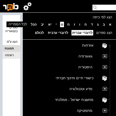
הצג לפי כיתה:
נמצאו 0
לכל הספרייה
א
ב
ג
ד
ה
ו
ז
ח
ט
י
יא
יב
הכל
ספרים
בקטגוריה
הצג ספרים :
לדוברי עברית
לדוברי ערבית
לכולם
הצג ע''פ:
אזרחות
תמונת
כריכה
רשימה
גאוגרפיה
היסטוריה
כישורי חיים וחינוך חברתי
מדע וטכנולוגיה
מחשבת ישראל - ממלכתי
מתמטיקה