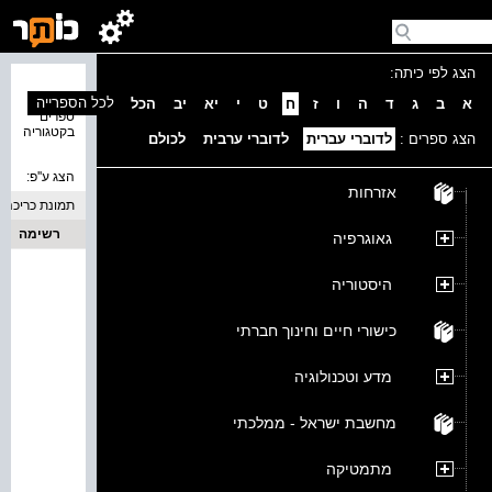
הצג לפי כיתה:
נמצאו 0
לכל הספרייה
א
ב
ג
ד
ה
ו
ז
ח
ט
י
יא
יב
הכל
ספרים
בקטגוריה
הצג ספרים :
לדוברי עברית
לדוברי ערבית
לכולם
הצג ע''פ:
אזרחות
תמונת כריכה
רשימה
גאוגרפיה
היסטוריה
כישורי חיים וחינוך חברתי
מדע וטכנולוגיה
מחשבת ישראל - ממלכתי
מתמטיקה