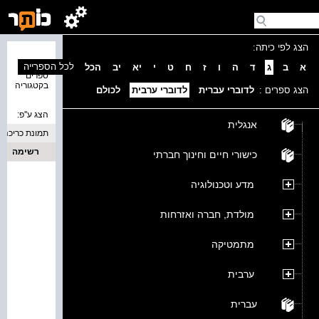
הצג לפי כיתה:
נמצאו 0
לכל הספרייה
א
ב
ג
ד
ה
ו
ז
ח
ט
י
יא
יב
הכל
ספרים
בקטגוריה
הצג ספרים :
לדוברי עברית
לדוברי ערבית
לכולם
הצג ע''פ:
אנגלית
תמונת כריכה
רשימה
כישורי חיים וחינוך חברתי
מדע וטכנולוגיה
מולדת, חברה ואזרחות
מתמטיקה
ערבית
עברית