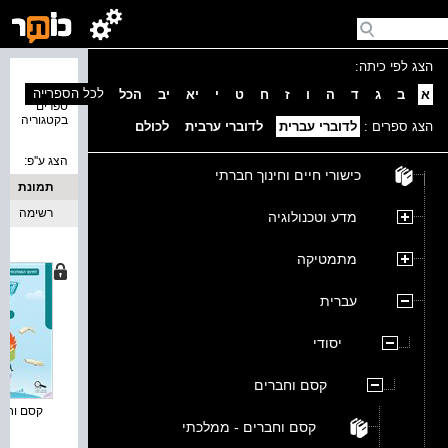
הצג לפי כיתה:
נמצאו 7
לכל הספרייה
א
ב
ג
ד
ה
ו
ז
ח
ט
י
יא
יב
הכל
ספרים
בקטגוריה
הצג ספרים :
לדוברי עברית
לדוברי ערבית
לכולם
הצג ע''פ:
כישורי חיים וחינוך חברתי
תמונת
כריכה
רשימה
מדע וטכנולוגיה
מתמטיקה
עברית
יסודי
קסם וחברים
קסם וחברי
קסם וחברים - ממלכתי