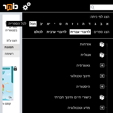
הצג לפי כיתה:
נמצאו 11
לכל הספרייה
א
ב
ג
ד
ה
ו
ז
ח
ט
י
יא
יב
הכל
ספרים
בקטגוריה
הצג ספרים :
לדוברי עברית
לדוברי ערבית
לכולם
הצג ע''פ:
אזרחות
תמונת
כריכה
רשימה
אנגלית
גאוגרפיה
חינוך טכנולוגי
היסטוריה
כישורי חיים וחינוך חברתי
קסם וחברי
מדע וטכנולוגיה