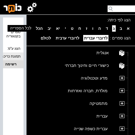
הצג לפי כיתה:
נמצאו 0
לכל הספרייה
א
ב
ג
ד
ה
ו
ז
ח
ט
י
יא
יב
הכל
ספרים
בקטגוריה
הצג ספרים :
לדוברי עברית
לדוברי ערבית
לכולם
הצג ע''פ:
אנגלית
תמונת כריכה
רשימה
כישורי חיים וחינוך חברתי
מדע וטכנולוגיה
מולדת, חברה ואזרחות
מתמטיקה
עברית
עברית כשפה שנייה