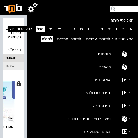
הצג לפי כיתה:
נמצאו 11
לכל הספרייה
א
ב
ג
ד
ה
ו
ז
ח
ט
י
יא
יב
הכל
ספרים
בקטגוריה
הצג ספרים :
לדוברי עברית
לדוברי ערבית
לכולם
הצג ע''פ:
אזרחות
תמונת
כריכה
רשימה
אנגלית
גאוגרפיה
חינוך טכנולוגי
היסטוריה
כישורי חיים וחינוך חברתי
קסם וחברי
מדע וטכנולוגיה