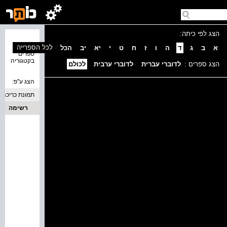
הצג לפי כיתה:
נמצאו 0
לכל הספרייה
א
ב
ג
ד
ה
ו
ז
ח
ט
י
יא
יב
הכל
ספרים
בקטגוריה
הצג ספרים :
לדוברי עברית
לדוברי ערבית
לכולם
הצג ע''פ:
תמונת כריכה
רשימה