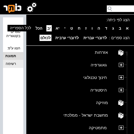
הצג לפי כיתה:
נמצאו 0
לכל הספרייה
א
ב
ג
ד
ה
ו
ז
ח
ט
י
יא
יב
הכל
ספרים
בקטגוריה
הצג ספרים :
לדוברי עברית
לדוברי ערבית
לכולם
הצג ע''פ:
אזרחות
תמונת
כריכה
רשימה
גאוגרפיה
חינוך טכנולוגי
היסטוריה
מוזיקה
מחשבת ישראל - ממלכתי
מתמטיקה