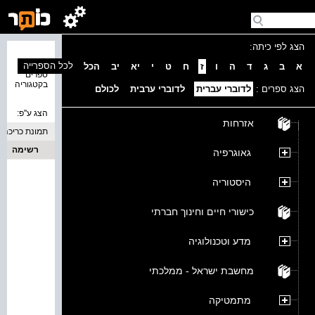
הצג לפי כיתה:
נמצאו 0
לכל הספרייה
א
ב
ג
ד
ה
ו
ז
ח
ט
י
יא
יב
הכל
ספרים
בקטגוריה
הצג ספרים :
לדוברי עברית
לדוברי ערבית
לכולם
הצג ע''פ:
אזרחות
תמונת כריכה
רשימה
גאוגרפיה
היסטוריה
כישורי חיים וחינוך חברתי
מדע וטכנולוגיה
מחשבת ישראל - ממלכתי
מתמטיקה