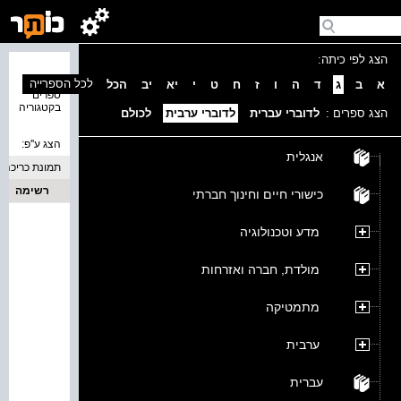
הצג לפי כיתה:
נמצאו 0
לכל הספרייה
א
ב
ג
ד
ה
ו
ז
ח
ט
י
יא
יב
הכל
ספרים
בקטגוריה
הצג ספרים :
לדוברי עברית
לדוברי ערבית
לכולם
הצג ע''פ:
אנגלית
תמונת כריכה
רשימה
כישורי חיים וחינוך חברתי
מדע וטכנולוגיה
מולדת, חברה ואזרחות
מתמטיקה
ערבית
עברית