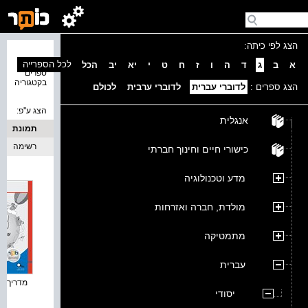
הצג לפי כיתה:
נמצאו 5
לכל הספרייה
א
ב
ג
ד
ה
ו
ז
ח
ט
י
יא
יב
הכל
ספרים
בקטגוריה
הצג ספרים :
לדוברי עברית
לדוברי ערבית
לכולם
הצג ע''פ:
אנגלית
תמונת
כריכה
רשימה
כישורי חיים וחינוך חברתי
מדע וטכנולוגיה
מולדת, חברה ואזרחות
מתמטיקה
עברית
מדריך למו
יסודי