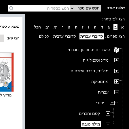
שלום אורח
הצג לפי כיתה:
נמצאו 5 ספרים בקטגוריה
א
ב
ג
ד
ה
ו
ז
ח
ט
י
יא
יב
הכל
הצג ספרים :
לדוברי עברית
לדוברי ערבית
לכולם
הצג ע''פ:
כישורי חיים וחינוך חברתי
מדע וטכנולוגיה
מולדת, חברה ואזרחות
מתמטיקה
עברית
מדריך למו
יסודי
קסם וחברים
מילה טובה