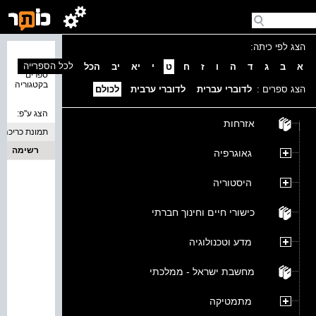
הצג לפי כיתה:
נמצאו 0
לכל הספרייה
א
ב
ג
ד
ה
ו
ז
ח
ט
י
יא
יב
הכל
ספרים
בקטגוריה
הצג ספרים :
לדוברי עברית
לדוברי ערבית
לכולם
הצג ע''פ:
אזרחות
תמונת כריכה
רשימה
גאוגרפיה
היסטוריה
כישורי חיים וחינוך חברתי
מדע וטכנולוגיה
מחשבת ישראל - ממלכתי
מתמטיקה