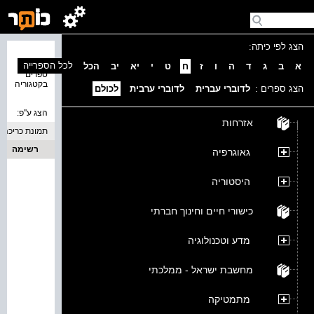
הצג לפי כיתה:
נמצאו 0
לכל הספרייה
א
ב
ג
ד
ה
ו
ז
ח
ט
י
יא
יב
הכל
ספרים
בקטגוריה
הצג ספרים :
לדוברי עברית
לדוברי ערבית
לכולם
הצג ע''פ:
אזרחות
תמונת כריכה
רשימה
גאוגרפיה
היסטוריה
כישורי חיים וחינוך חברתי
מדע וטכנולוגיה
מחשבת ישראל - ממלכתי
מתמטיקה