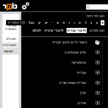
הצג לפי כיתה:
נמצאו 0
לכל הספרייה
א
ב
ג
ד
ה
ו
ז
ח
ט
י
יא
יב
הכל
ספרים
בקטגוריה
הצג ספרים :
לדוברי עברית
לדוברי ערבית
לכולם
הצג ע''פ:
כישורי חיים וחינוך חברתי
תמונת כריכה
רשימה
מדע וטכנולוגיה
מתמטיקה
עברית
עברית כשפה שנייה
תנ"ך
ארכיון