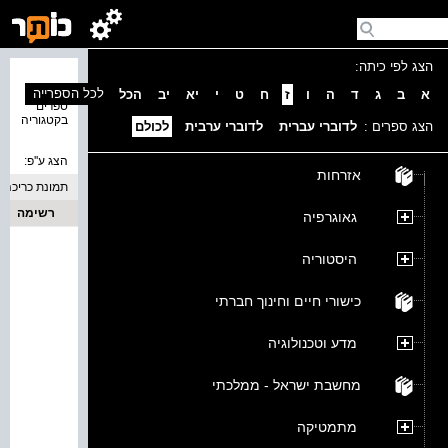
הצג לפי כיתה:
נמצאו 0
לכל הספרייה
א
ב
ג
ד
ה
ו
ז
ח
ט
י
יא
יב
הכל
ספרים
בקטגוריה
הצג ספרים :
לדוברי עברית
לדוברי ערבית
לכולם
הצג ע''פ:
אזרחות
תמונת כריכה
רשימה
גאוגרפיה
היסטוריה
כישורי חיים וחינוך חברתי
מדע וטכנולוגיה
מחשבת ישראל - ממלכתי
מתמטיקה