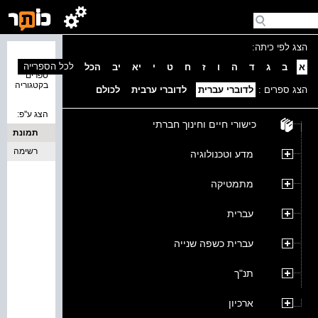
הצג לפי כיתה:
נמצאו 0
לכל הספרייה
א
ב
ג
ד
ה
ו
ז
ח
ט
י
יא
יב
הכל
ספרים
בקטגוריה
הצג ספרים :
לדוברי עברית
לדוברי ערבית
לכולם
הצג ע''פ:
כישורי חיים וחינוך חברתי
תמונת
כריכה
רשימה
מדע וטכנולוגיה
מתמטיקה
עברית
עברית כשפה שנייה
תנ"ך
ארכיון