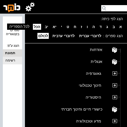
הצג לפי כיתה:
נמצאו 0
לכל הספרייה
א
ב
ג
ד
ה
ו
ז
ח
ט
י
יא
יב
הכל
ספרים
בקטגוריה
הצג ספרים :
לדוברי עברית
לדוברי ערבית
לכולם
הצג ע''פ:
אזרחות
תמונת
כריכה
רשימה
אנגלית
גאוגרפיה
חינוך טכנולוגי
היסטוריה
כישורי חיים וחינוך חברתי
מדע וטכנולוגיה