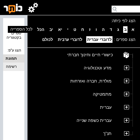
הצג לפי כיתה:
נמצאו 0
לכל הספרייה
א
ב
ג
ד
ה
ו
ז
ח
ט
י
יא
יב
הכל
ספרים
בקטגוריה
הצג ספרים :
לדוברי עברית
לדוברי ערבית
לכולם
הצג ע''פ:
כישורי חיים וחינוך חברתי
תמונת
כריכה
רשימה
מדע וטכנולוגיה
מולדת, חברה ואזרחות
מתמטיקה
עברית
עברית כשפה שנייה
תנ"ך