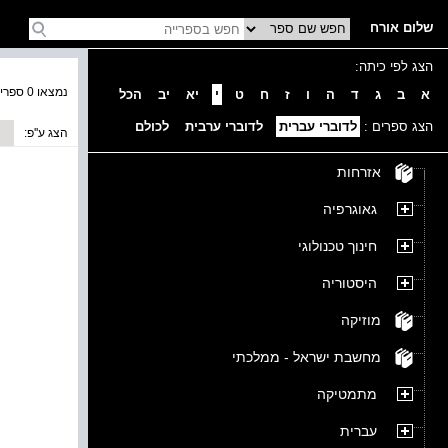
שלום אורח
הצג לפי כיתה:
נמצאו 0 ספרים בקטגוריה
א
ב
ג
ד
ה
ו
ז
ח
ט
י
יא
יב
הכל
הצג ספרים :
לדוברי עברית
לדוברי ערבית
לכולם
הצג ע''פ:
אזרחות
גאוגרפיה
חינוך טכנולוגי
היסטוריה
מוזיקה
מחשבת ישראל - ממלכתי
מתמטיקה
עברית