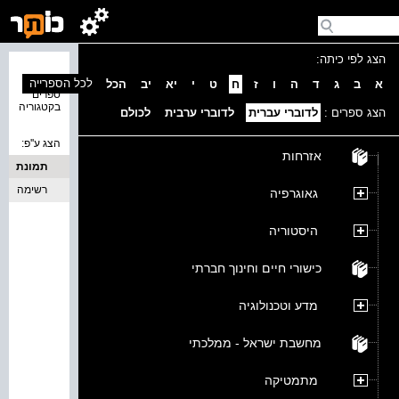
הצג לפי כיתה:
נמצאו 0
לכל הספרייה
א
ב
ג
ד
ה
ו
ז
ח
ט
י
יא
יב
הכל
ספרים
בקטגוריה
הצג ספרים :
לדוברי עברית
לדוברי ערבית
לכולם
הצג ע''פ:
אזרחות
תמונת
כריכה
רשימה
גאוגרפיה
היסטוריה
כישורי חיים וחינוך חברתי
מדע וטכנולוגיה
מחשבת ישראל - ממלכתי
מתמטיקה