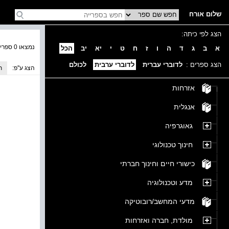
שלום אורח
הצג לפי כיתה:
נמצאו 0 ספרים בקטגוריה
א
ב
ג
ד
ה
ו
ז
ח
ט
י
יא
יב
הכל
הצג ספרים :
לדוברי עברית
לדוברי ערבית
לכולם
הצג ע''פ:
ת
אזרחות
אנגלית
גאוגרפיה
חינוך טכנולוגי
כישורי חיים וחינוך חברתי
מדע וטכנולוגיה
מדעי המחשב/רובוטיקה
מולדת, חברה ואזרחות