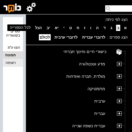
הצג לפי כיתה:
נמצאו 0
לכל הספרייה
א
ב
ג
ד
ה
ו
ז
ח
ט
י
יא
יב
הכל
ספרים
בקטגוריה
הצג ספרים :
לדוברי עברית
לדוברי ערבית
לכולם
הצג ע''פ:
כישורי חיים וחינוך חברתי
תמונת
כריכה
רשימה
מדע וטכנולוגיה
מולדת, חברה ואזרחות
מתמטיקה
ערבית
עברית
עברית כשפה שנייה