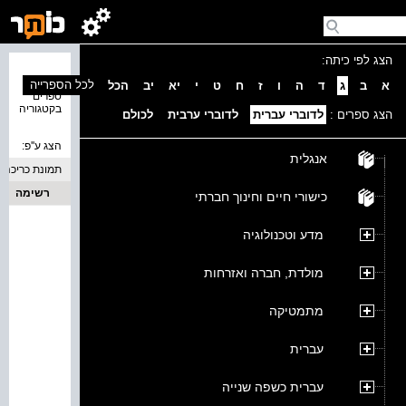
הצג לפי כיתה:
נמצאו 0
לכל הספרייה
א
ב
ג
ד
ה
ו
ז
ח
ט
י
יא
יב
הכל
ספרים
בקטגוריה
הצג ספרים :
לדוברי עברית
לדוברי ערבית
לכולם
הצג ע''פ:
אנגלית
תמונת כריכה
רשימה
כישורי חיים וחינוך חברתי
מדע וטכנולוגיה
מולדת, חברה ואזרחות
מתמטיקה
עברית
עברית כשפה שנייה