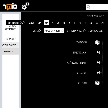
הצג לפי כיתה:
נמצאו 0
לכל הספרייה
א
ב
ג
ד
ה
ו
ז
ח
ט
י
יא
יב
הכל
ספרים
בקטגוריה
הצג ספרים :
לדוברי עברית
לדוברי ערבית
לכולם
הצג ע''פ:
אזרחות
תמונת כריכה
רשימה
גאוגרפיה
חינוך טכנולוגי
ערבית
עברית