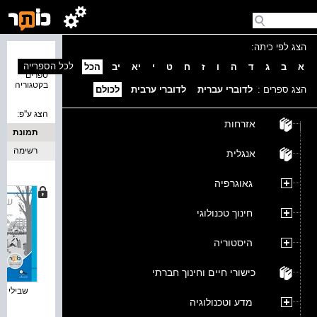
הצג לפי כיתה:
נמצאו 2
לכל הספרייה
א
ב
ג
ד
ה
ו
ז
ח
ט
י
יא
יב
הכל
ספרים
בקטגוריה
הצג ספרים :
לדוברי עברית
לדוברי ערבית
לכולם
הצג ע''פ:
אזרחות
תמונת
כריכה
רשימה
אנגלית
גאוגרפיה
חינוך טכנולוגי
היסטוריה
כישורי חיים וחינוך חברתי
שבילי תרב
מדע וטכנולוגיה